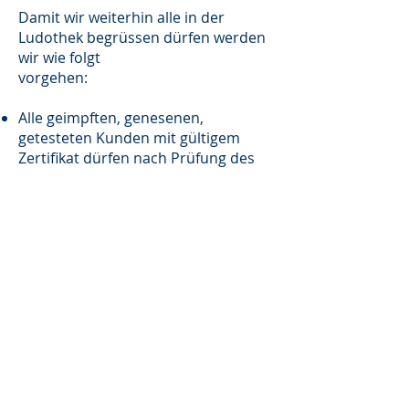
Damit wir weiterhin alle in der
Ludothek begrüssen dürfen werden
wir wie folgt
vorgehen:
Alle geimpften, genesenen,
getesteten Kunden mit gültigem
Zertifikat dürfen nach Prüfung des
Zertifikats die Ludothek betreten. Die
Maskenpflicht entfällt. Bitte ID
mitnehmen und vorweisen.
Alle Kunden ohne gültiges Zertifikat
bitten wir vor der Ludothek,
(Fensterseite) zu warten. Wir werden
zu Ihnen rauskommen oder durchs
offene Fenster die Spiele
entgegennehmen.
Bitte achten Sie beim Warten auf den
Abstand!